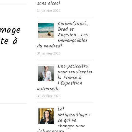
sans alcool
31 janvier 2020
Corona(virus),
omage
Brad et
Angelina… Les
ite à
immangeables
du vendredi
31 janvier 2020
Une pâtissière
pour représenter
la France à
l’Exposition
universelle
30 janvier 2020
Loi
antigaspillage :
ce qui va
changer pour
l’alimentaire