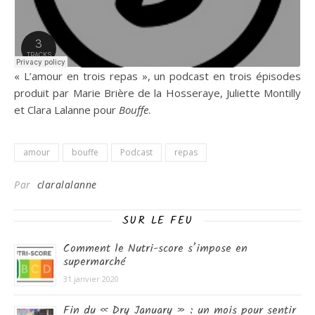
« L’amour en trois repas », un podcast en trois épisodes
produit par Marie Brière de la Hosseraye, Juliette Montilly
et Clara Lalanne pour
Bouffe
.
amour
bouffe
Podcast
repas
Par
claralalanne
SUR LE FEU
Comment le Nutri-score s’impose en
supermarché
31 janvier 2020
Fin du « Dry January » : un mois pour sentir