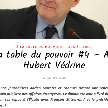
,
À LA TABLE DU POUVOIR
TOUS À TABLE
a table du pouvoir #4 – 
Hubert Védrine
31 janvier 2020
, nos journalistes Adrien Marotte et Thomas Despré ont renc
cien ministre des Affaires étrangères. Le diplomate leur a livré 
r ses repas à l’Élysée avec François Mitterrand et le présid
arak
.