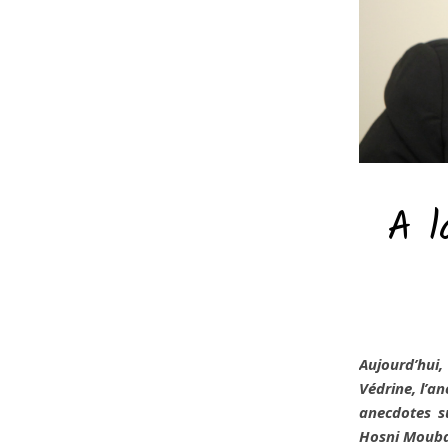
A l
Aujourd’hui
Védrine, l’an
anecdotes su
Hosni Moub