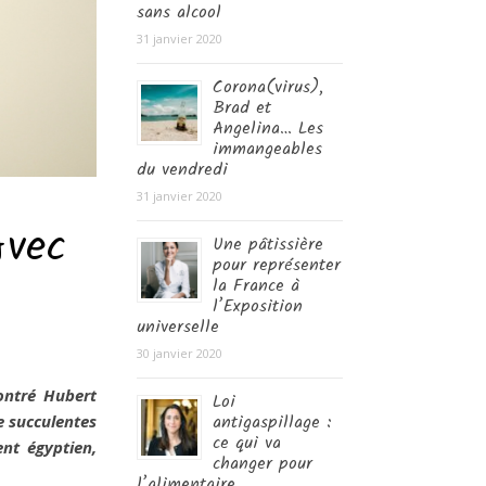
sans alcool
31 janvier 2020
Corona(virus),
Brad et
Angelina… Les
immangeables
du vendredi
31 janvier 2020
Avec
Une pâtissière
pour représenter
la France à
l’Exposition
universelle
30 janvier 2020
ontré Hubert
Loi
antigaspillage :
de succulentes
ce qui va
ent égyptien,
changer pour
l’alimentaire