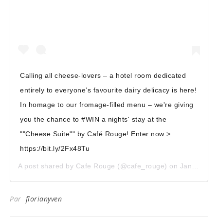
Calling all cheese-lovers – a hotel room dedicated
entirely to everyone’s favourite dairy delicacy is here!
In homage to our fromage-filled menu – we're giving
you the chance to #WIN a nights' stay at the
""Cheese Suite"" by Café Rouge! Enter now >
https://bit.ly/2Fx48Tu
A post shared by
Cafe Rouge
(@cafe_rouge) on
Jan 18, 2020 at 7:24pm PST
Par
florianyven