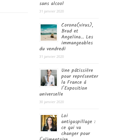
sans alcool
31 janvier 2020
Corona(virus),
Brad et
Angelina… Les
immangeables
du vendredi
31 janvier 2020
Une pâtissière
pour représenter
la France à
l’Exposition
universelle
30 janvier 2020
Loi
antigaspillage :
ce qui va
changer pour
l’alimentaire