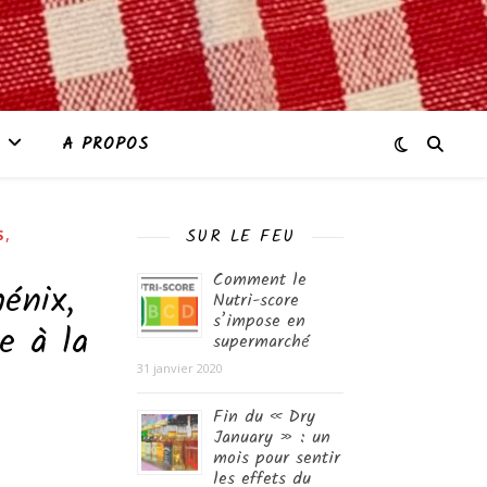
A PROPOS
,
SUR LE FEU
S
Comment le
énix,
Nutri-score
s’impose en
e à la
supermarché
31 janvier 2020
Fin du « Dry
January » : un
mois pour sentir
les effets du