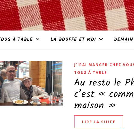
TOUS À TABLE
LA BOUFFE ET MOI
DEMAIN
J’IRAI MANGER CHEZ VOU
TOUS À TABLE
Au resto le Ph
c’est « comm
maison »
LIRE LA SUITE